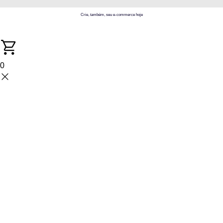
Crie, também, seu e-commerce hoje
0