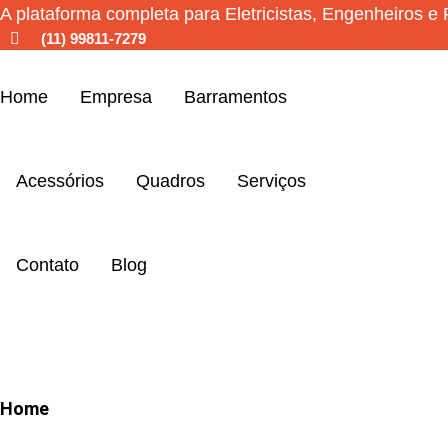
Ir
A plataforma completa para Eletricistas, Engenheiros e P
(11) 99811-7279
para
o
conteúdo
Home
Empresa
Barramentos
Acessórios
Quadros
Serviços
Contato
Blog
Home