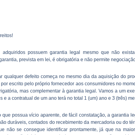
 adquiridos possuem garantia legal mesmo que não exist
antia, prevista em lei, é obrigatória e não permite negociação
ar qualquer defeito começa no mesmo dia da aquisição do produ
da por escrito pelo próprio fornecedor aos consumidores no m
rigatória, mas complementar à garantia legal. Vamos a um exem
es e a contratual de um ano terá no total 1 (um) ano e 3 (três) m
que possua vício aparente, de fácil constatação, a garantia l
os não duráveis, contados do recebimento da mercadoria ou do t
que não se consegue identificar prontamente, já que na maio