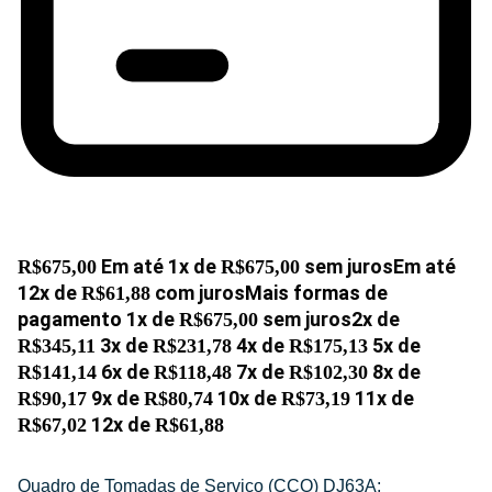
Em até
1
x de
sem juros
Em até
R$
675,00
R$
675,00
12
x de
com juros
Mais formas de
R$
61,88
pagamento
1x de
sem juros
2x de
R$
675,00
3x de
4x de
5x de
R$
345,11
R$
231,78
R$
175,13
6x de
7x de
8x de
R$
141,14
R$
118,48
R$
102,30
9x de
10x de
11x de
R$
90,17
R$
80,74
R$
73,19
12x de
R$
67,02
R$
61,88
Quadro de Tomadas de Serviço (CCO) DJ63A;